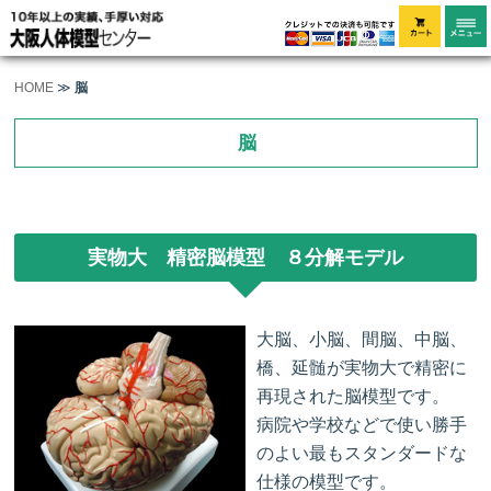
HOME
≫
脳
脳
実物大 精密脳模型 ８分解モデル
大脳、小脳、間脳、中脳、
橋、延髄が実物大で精密に
再現された脳模型です。
病院や学校などで使い勝手
のよい最もスタンダードな
仕様の模型です。