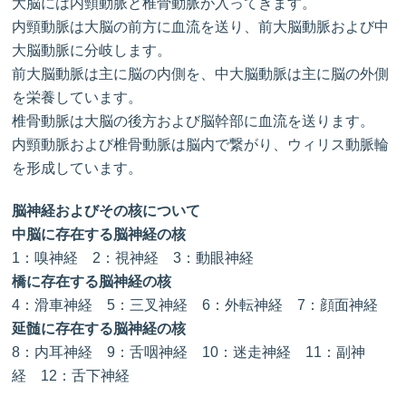
大脳には内頸動脈と椎骨動脈が入ってきます。
内頸動脈は大脳の前方に血流を送り、前大脳動脈および中
大脳動脈に分岐します。
前大脳動脈は主に脳の内側を、中大脳動脈は主に脳の外側
を栄養しています。
椎骨動脈は大脳の後方および脳幹部に血流を送ります。
内頸動脈および椎骨動脈は脳内で繋がり、ウィリス動脈輪
を形成しています。
脳神経およびその核について
中脳に存在する脳神経の核
1：嗅神経 2：視神経 3：動眼神経
橋に存在する脳神経の核
4：滑車神経 5：三叉神経 6：外転神経 7：顔面神経
延髄に存在する脳神経の核
8：内耳神経 9：舌咽神経 10：迷走神経 11：副神
経 12：舌下神経