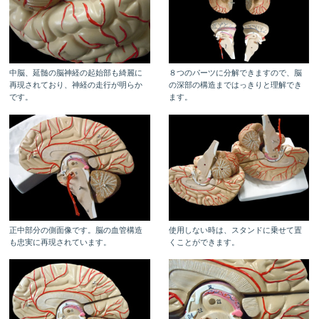
中脳、延髄の脳神経の起始部も綺麗に
８つのパーツに分解できますので、脳
再現されており、神経の走行が明らか
の深部の構造まではっきりと理解でき
です。
ます。
正中部分の側面像です。脳の血管構造
使用しない時は、スタンドに乗せて置
も忠実に再現されています。
くことができます。