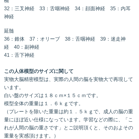
橋
32：三叉神経 33：舌咽神経 34：顔面神経 35：内耳
神経
延髄
36：錐体 37：オリーブ 38：舌咽神経 39：迷走神
経 40：副神経
41：舌下神経
この人体模型のサイズに関して
実物大脳精密模型は、実際の人間の脳を実物大で再現して
います。
白い盤のサイズは１８ｃｍ×１５ｃｍです。
模型全体の重量は１．６ｋｇです。
（プレートを除いた重量は約１．５ｋｇで、成人の脳の重
量にほぼ近い仕様になっています。学習などの際に、「こ
れが人間の脳の重さです」とご説明頂くと、そのおよその
重量を実感頂けます。）