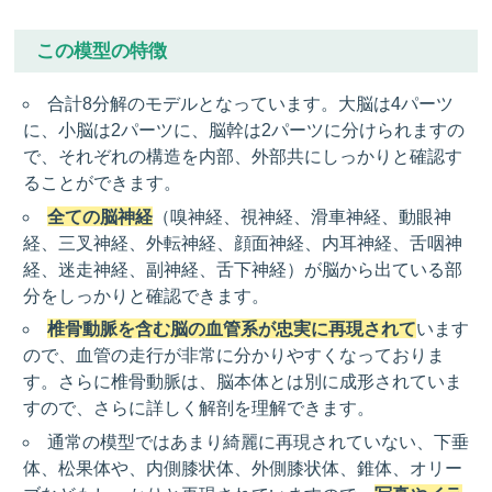
この模型の特徴
合計8分解のモデルとなっています。大脳は4パーツ
に、小脳は2パーツに、脳幹は2パーツに分けられますの
で、それぞれの構造を内部、外部共にしっかりと確認す
ることができます。
全ての脳神経
（嗅神経、視神経、滑車神経、動眼神
経、三叉神経、外転神経、顔面神経、内耳神経、舌咽神
経、迷走神経、副神経、舌下神経）が脳から出ている部
分をしっかりと確認できます。
椎骨動脈を含む脳の血管系が忠実に再現されて
います
ので、血管の走行が非常に分かりやすくなっておりま
す。さらに椎骨動脈は、脳本体とは別に成形されていま
すので、さらに詳しく解剖を理解できます。
通常の模型ではあまり綺麗に再現されていない、下垂
体、松果体や、内側膝状体、外側膝状体、錐体、オリー