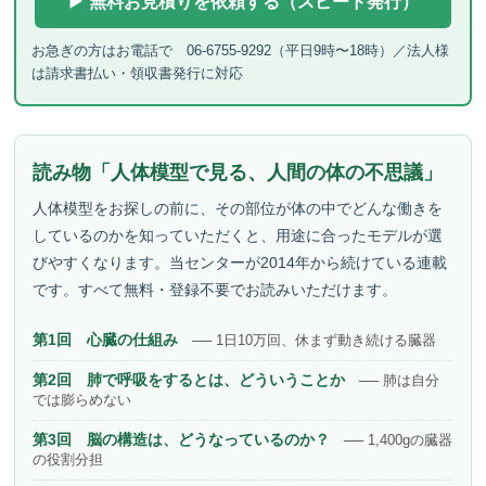
▶ 無料お見積りを依頼する（スピード発行）
お急ぎの方はお電話で 06-6755-9292（平日9時〜18時）／法人様
は請求書払い・領収書発行に対応
読み物「人体模型で見る、人間の体の不思議」
人体模型をお探しの前に、その部位が体の中でどんな働きを
しているのかを知っていただくと、用途に合ったモデルが選
びやすくなります。当センターが2014年から続けている連載
です。すべて無料・登録不要でお読みいただけます。
第1回 心臓の仕組み
── 1日10万回、休まず動き続ける臓器
第2回 肺で呼吸をするとは、どういうことか
── 肺は自分
では膨らめない
第3回 脳の構造は、どうなっているのか？
── 1,400gの臓器
の役割分担