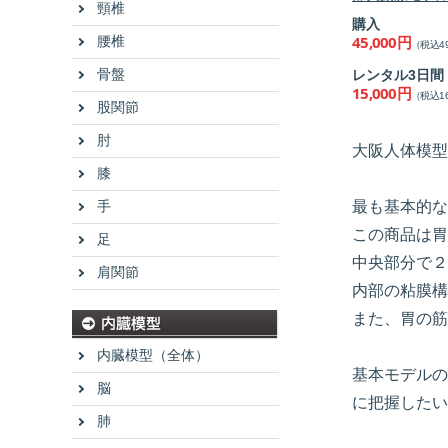
頸椎
購入
45,000円
腰椎
（税込49
骨盤
レンタル3日間
15,000円
（税込16
股関節
肘
大阪人体模型
膝
手
最も基本的な
この商品は胃
足
中央部分で２
肩関節
内部の粘膜構
また、胃の筋
内臓模型（全体）
基本モデルの
脳
に把握したい
肺