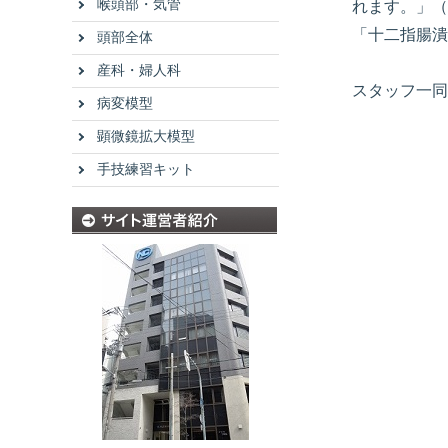
喉頭部・気管
れます。」（
「十二指腸潰
頭部全体
産科・婦人科
スタッフ一同
病変模型
顕微鏡拡大模型
手技練習キット