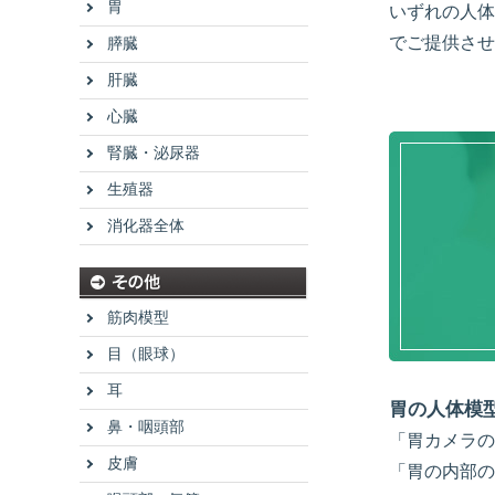
胃
いずれの人体
でご提供させ
膵臓
肝臓
心臓
腎臓・泌尿器
生殖器
消化器全体
筋肉模型
目（眼球）
耳
胃の人体模
鼻・咽頭部
「胃カメラの
皮膚
「胃の内部の