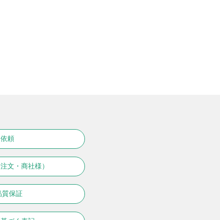
り依頼
量注文・商社様）
品質保証