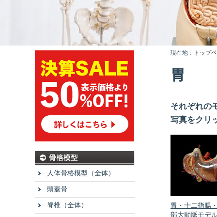
現在地：
トップペ
胃
それぞれの
写真をクリ
人体骨格模型（全体）
頭蓋骨
脊椎（全体）
胃・十二指腸・
部大動脈モデ