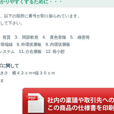
かりやすくするために・・・
、以下の箇所に番号が割り振られています。
して下さい。
. 骨質 3. 関節軟骨 4. 黄色骨髄 5. 緻密骨
. 骨端線 8. 外環状層板 9. 内環状層板
スシステム 11. 介在層板 12. 骨小腔
ズに関して
きさ 横４２ｃｍ×縦３０ｃｍ
ｇ