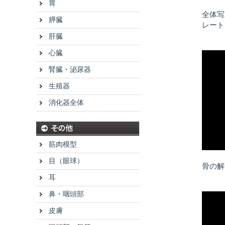
胃
全体写
膵臓
レート
肝臓
心臓
腎臓・泌尿器
生殖器
消化器全体
筋肉模型
目（眼球）
骨の解
耳
鼻・咽頭部
皮膚