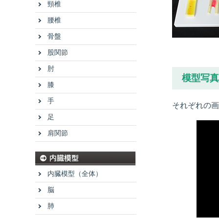
頸椎
腰椎
骨盤
股関節
肘
模型写真
膝
手
それぞれの
足
肩関節
内臓模型（全体）
脳
肺