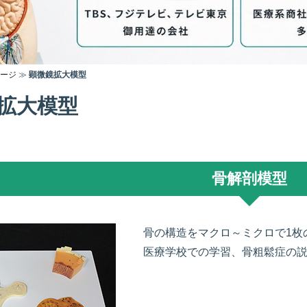
ージ
≫
顕微鏡拡大模型
拡大模型
骨解剖模型
骨の構造をマクロ～ミクロで1枚
医療学校での学習、骨粗鬆症の