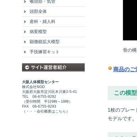
喉頭部・気管
頭部全体
産科・婦人科
病変模型
顕微鏡拡大模型
骨の構
手技練習キット
商品のご
大阪人体模型センター
株式会社NGD
大阪府大阪市淀川区木川東2-5-41
この模型
TEL 06-6755-9292
（受付時間 平日9時～18時）
FAX 06-6755-9293
1枚のプレー
（・・・会社概要は
こちら
）
モデルです。