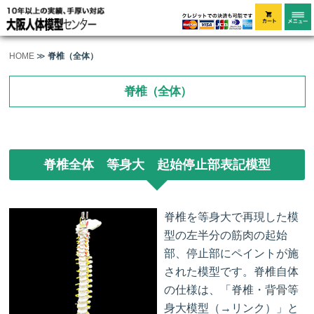
HOME
≫
脊椎（全体）
脊椎（全体）
脊椎全体 等身大 起始停止部表記模型
脊椎を等身大で再現した模
型の左半分の筋肉の起始
部、停止部にペイントが施
された模型です。脊椎自体
の仕様は、「脊椎・背骨等
身大模型（→リンク）」と