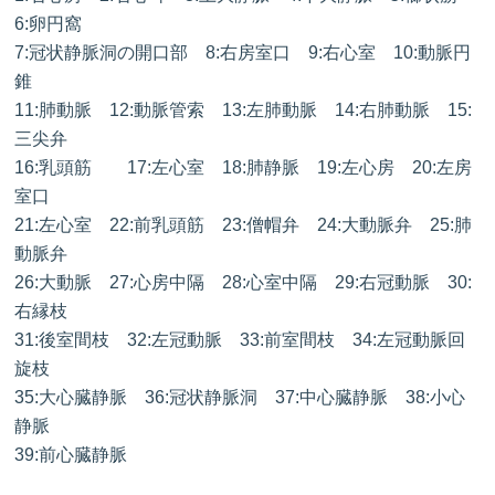
6:卵円窩
7:冠状静脈洞の開口部 8:右房室口 9:右心室 10:動脈円
錐
11:肺動脈 12:動脈管索 13:左肺動脈 14:右肺動脈 15:
三尖弁
16:乳頭筋 17:左心室 18:肺静脈 19:左心房 20:左房
室口
21:左心室 22:前乳頭筋 23:僧帽弁 24:大動脈弁 25:肺
動脈弁
26:大動脈 27:心房中隔 28:心室中隔 29:右冠動脈 30:
右縁枝
31:後室間枝 32:左冠動脈 33:前室間枝 34:左冠動脈回
旋枝
35:大心臓静脈 36:冠状静脈洞 37:中心臓静脈 38:小心
静脈
39:前心臓静脈