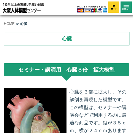
HOME
≫
心臓
心臓
セミナー・講演用 心臓３倍 拡大模型
心臓を３倍に拡大し、その
解剖を再現した模型です。
この模型は、セミナーや講
演会などで利用するのに最
適な商品です。縦が３５ｃ
ｍ、横が２４ｃｍあります