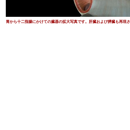
胃から十二指腸にかけての臓器の拡大写真です。肝臓および膵臓も再現