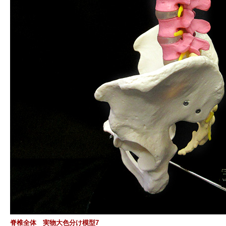
脊椎全体 実物大色分け模型7